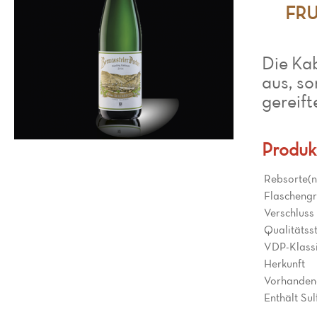
FRUC
Die Kab
aus, so
gereift
Produk
Rebsorte(n
Flascheng
Verschluss
Qualitätss
VDP-Klassi
Herkunft
Vorhanden
Enthält Sul